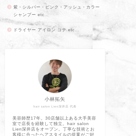
紫・シルバー・ピンク・アッシュ・カラー
シャンプー etc…
ドライヤー アイロン コテ etc…
小林拓矢
hair salon Lien深井店 代表
美容師歴17年。30店舗以上ある大手美容
室で店長を経験して独立。hair salon
Lien深井店をオープン。丁寧な技術とお
客様に合ったヘアスタイルの提案がご好