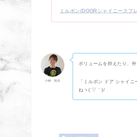
ミルボン/DOORシャイニースフ
ボリュームを抑えたり、外
「ミルボン ドア シャイ
小林 拓矢
ねヽ(´▽｀)/