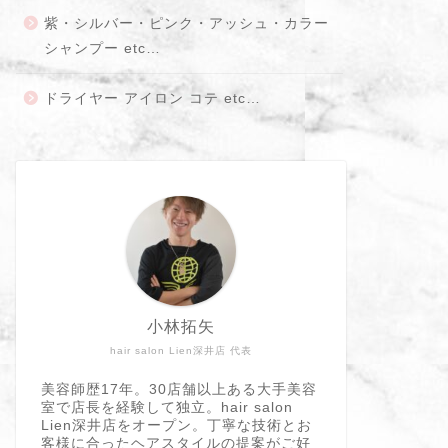
紫・シルバー・ピンク・アッシュ・カラー
シャンプー etc…
ドライヤー アイロン コテ etc…
小林拓矢
hair salon Lien深井店 代表
美容師歴17年。30店舗以上ある大手美容
室で店長を経験して独立。hair salon
Lien深井店をオープン。丁寧な技術とお
客様に合ったヘアスタイルの提案がご好