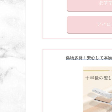
おす
アイロ
偽物多発！安心して本