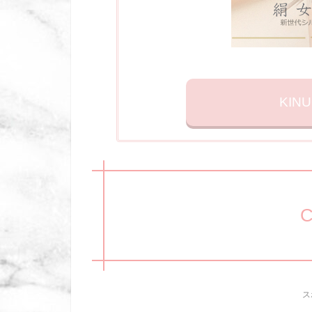
KIN
C
ス