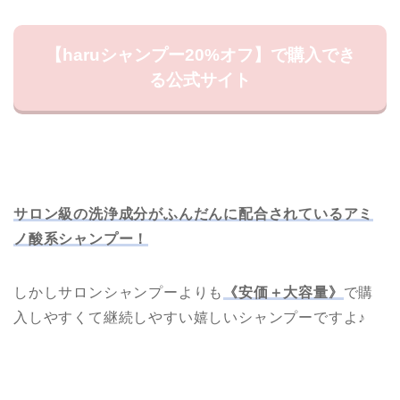
【haruシャンプー20%オフ】で購入でき
る公式サイト
サロン級の洗浄成分がふんだんに配合されているアミ
ホーム
ノ酸系シャンプー！
【ミルボン記事 】
しかしサロンシャンプーよりも
《安価＋大容量》
で購
入しやすくて継続しやすい嬉しいシャンプーですよ♪
【ナプラ・ルベル・アリ
ミノ記事】