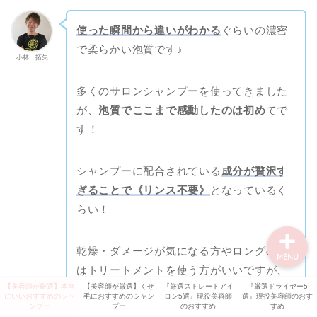
【オッジィ ケラスターゼ
記事】
使った瞬間から違いがわかる
ぐらいの濃密
で柔らかい泡質です♪
美容機器
小林 拓矢
多くのサロンシャンプーを使ってきました
美容師・美容室情報
が、
泡質でここまで感動したのは初め
てで
す！
比較・検証
シャンプーに配合されている
成分が贅沢す
シャンプー解析
ぎることで《リンス不要》
となっているぐ
らい！
乾燥・ダメージが気になる方やロングの方
MENU
はトリートメントを使う方がいいですが、
【美容師が厳選】本当
【美容師が厳選】くせ
『厳選ストレートアイ
『厳選ドライヤー5
時短重視の方
にはたまらないシャンプー♪
にいいおすすめのシャ
毛におすすめのシャン
ロン5選』現役美容師
選』現役美容師のおす
ンプー
プー
のおすすめ
すめ