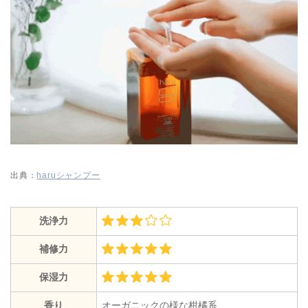
出典：
haruシャンプー
洗浄力
補修力
保湿力
香り
オーガニックの様な柑橘系