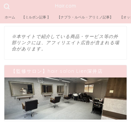
Hair.com
ホーム
【ミルボン記事 】
【ナプラ・ルベル・アリミノ記事】
【オッ
※本サイトで紹介している商品・サービス等の外
部リンクには、アフィリエイト広告が含まれる場
合があります。
【監修サロン】hair salon Lien深井店