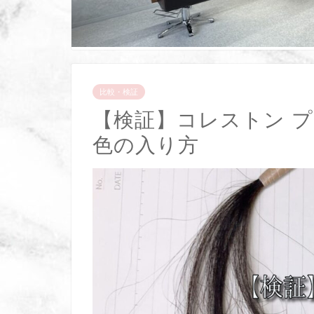
比較・検証
【検証】コレストン 
色の入り方