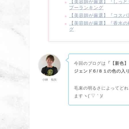
【美容師が厳選】『しっと
プーランキング
【美容師が厳選】『コスパ
【美容師が厳選】『香水の
グ
今回のブログは
「【新色】
ジェンド６/８１の色の入
小林 拓矢
毛束の明るさによってどれ
ますヽ(´▽｀)/