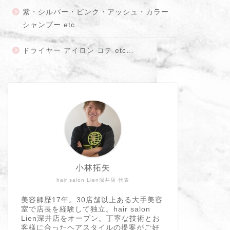
紫・シルバー・ピンク・アッシュ・カラー
シャンプー etc…
ドライヤー アイロン コテ etc…
小林拓矢
hair salon Lien深井店 代表
美容師歴17年。30店舗以上ある大手美容
室で店長を経験して独立。hair salon
Lien深井店をオープン。丁寧な技術とお
客様に合ったヘアスタイルの提案がご好