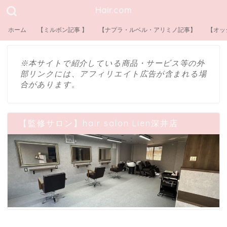
Hair.com
ホーム
【ミルボン記事 】
【ナプラ・ルベル・アリミノ記事】
【オッ
※本サイトで紹介している商品・サービス等の外
部リンクには、アフィリエイト広告が含まれる場
合があります。
【監修サロン】hair salon Lien深井店