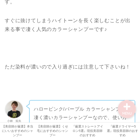
【オッジィ ケラスターゼ
す。
記事】
すぐに抜けてしまうハイトーンを長く楽しむことが出
美容機器
来る事で凄く人気のカラーシャンプーです♪
美容師・美容室情報
比較・検証
ただ染料が濃いので入り過ぎには注意して下さいね！
シャンプー解析
ハローピンク/パープル カラーシャンプーは
MENU
凄く濃いカラーシャンプーなので、使い方
小林 拓矢
に気をつけてうまく活用しましょう♪
【美容師が厳選】本当
【美容師が厳選】くせ
『厳選ストレートアイ
『厳選ドライヤー5
にいいおすすめのシャ
毛におすすめのシャン
ロン5選』現役美容師
選』現役美容師のおす
ンプー
プー
のおすすめ
すめ