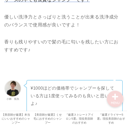
【オッジィ ケラスターゼ
記事】
優しい洗浄力とさっぱりと洗うことが出来る洗浄成分
美容機器
のバランスで使用感が良いですよ！
美容師・美容室情報
香りも残りやすいので髪の毛に匂いを残したい方にお
すすめです♪
比較・検証
シャンプー解析
¥1000ほどの価格帯でシャンプーを探して
いる方は1度使ってみるのも良いと思います
小林 拓矢
よ♪
MENU
【美容師が厳選】本当
【美容師が厳選】くせ
『厳選ストレートアイ
『厳選ドライヤー5
にいいおすすめのシャ
毛におすすめのシャン
ロン5選』現役美容師
選』現役美容師のおす
ぜひ参考にして下さい！
ンプー
プー
のおすすめ
すめ