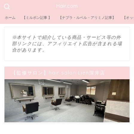
Hair.com
ホーム
【ミルボン記事 】
【ナプラ・ルベル・アリミノ記事】
【オッ
※本サイトで紹介している商品・サービス等の外
部リンクには、アフィリエイト広告が含まれる場
合があります。
【監修サロン】hair salon Lien深井店