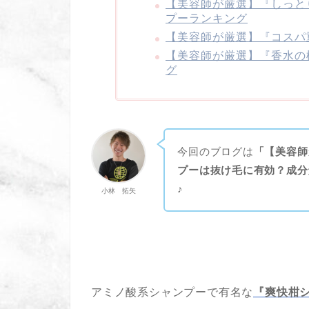
【美容師が厳選】『しっと
プーランキング
【美容師が厳選】『コスパ
【美容師が厳選】『香水の
グ
今回のブログは
「【美容師
プーは抜け毛に有効？成分
♪
小林 拓矢
アミノ酸系シャンプーで有名な
『爽快柑