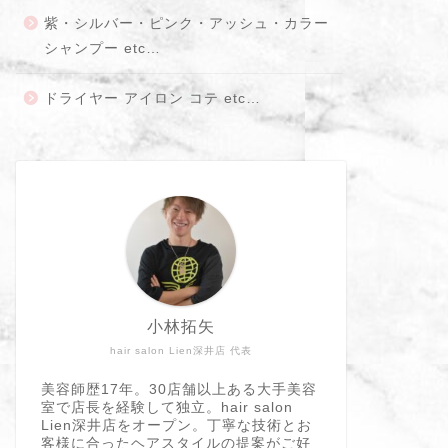
紫・シルバー・ピンク・アッシュ・カラー
シャンプー etc…
ドライヤー アイロン コテ etc…
小林拓矢
hair salon Lien深井店 代表
美容師歴17年。30店舗以上ある大手美容
室で店長を経験して独立。hair salon
Lien深井店をオープン。丁寧な技術とお
客様に合ったヘアスタイルの提案がご好