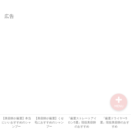
【オッジィ ケラスターゼ
記事】
広告
美容機器
美容師・美容室情報
比較・検証
シャンプー解析
MENU
【美容師が厳選】本当
【美容師が厳選】くせ
『厳選ストレートアイ
『厳選ドライヤー5
にいいおすすめのシャ
毛におすすめのシャン
ロン5選』現役美容師
選』現役美容師のおす
ンプー
プー
のおすすめ
すめ