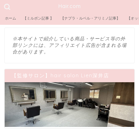
Hair.com
ホーム
【ミルボン記事 】
【ナプラ・ルベル・アリミノ記事】
【オッ
※本サイトで紹介している商品・サービス等の外
部リンクには、アフィリエイト広告が含まれる場
合があります。
【監修サロン】hair salon Lien深井店