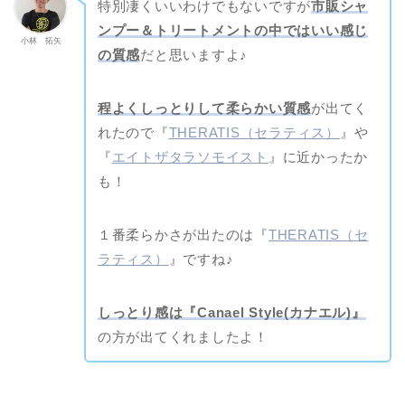
特別凄くいいわけでもないですが
市販シャ
ンプー＆トリートメントの中ではいい感じ
小林 拓矢
の質感
だと思いますよ♪
程よくしっとりして柔らかい質感
が出てく
れたので『
THERATIS（セラティス）
』や
『
エイトザタラソモイスト
』に近かったか
も！
１番柔らかさが出たのは『
THERATIS（セ
ホーム
ラティス）
』ですね♪
【ミルボン記事 】
しっとり感は『Canael Style(カナエル)』
の方が出てくれましたよ！
【ナプラ・ルベル・アリ
ミノ記事】