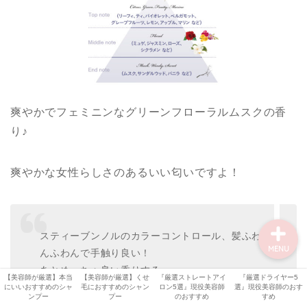
【オッジィ ケラスターゼ
記事】
美容機器
美容師・美容室情報
爽やかでフェミニンなグリーンフローラルムスクの香
り♪
比較・検証
シャンプー解析
爽やかな女性らしさのあるいい匂いですよ！
スティーブンノルのカラーコントロール、髪ふわ
MENU
んふわんで手触り良い！
あとめっちゃ良い香りする…
【美容師が厳選】本当
【美容師が厳選】くせ
『厳選ストレートアイ
『厳選ドライヤー5
pic.twitter.com/A9jpxtP8bh
にいいおすすめのシャ
毛におすすめのシャン
ロン5選』現役美容師
選』現役美容師のおす
ンプー
プー
のおすすめ
すめ