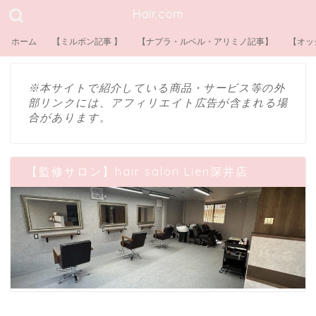
Hair.com
ホーム
【ミルボン記事 】
【ナプラ・ルベル・アリミノ記事】
【オッ
※本サイトで紹介している商品・サービス等の外
部リンクには、アフィリエイト広告が含まれる場
合があります。
【監修サロン】hair salon Lien深井店