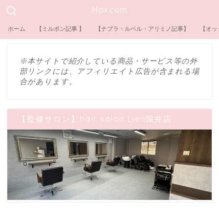
Hair.com
ホーム
【ミルボン記事 】
【ナプラ・ルベル・アリミノ記事】
【オッ
※本サイトで紹介している商品・サービス等の外
部リンクには、アフィリエイト広告が含まれる場
合があります。
【監修サロン】hair salon Lien深井店