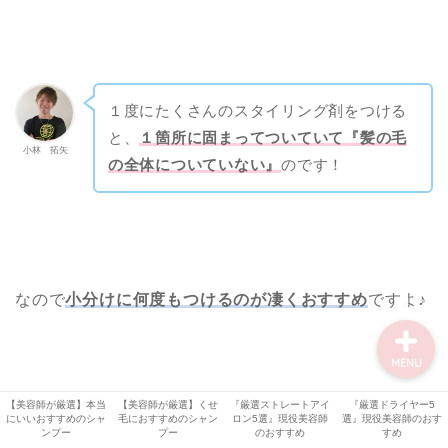
【オッジィ ケラスターゼ
記事】
美容機器
１度にたくさんのスタイリング剤をつける
美容師・美容室情報
と、
１箇所に固まってついていて『髪の毛
小林 拓矢
の全体についていない』
のです！
比較・検証
シャンプー解析
なので
小分けに何度もつけるのが凄くおすすめ
ですよ♪
MENU
【美容師が厳選】本当
【美容師が厳選】くせ
『厳選ストレートアイ
『厳選ドライヤー5
濡れ感が１日持たない時は『スタイリング剤の量が少
にいいおすすめのシャ
毛におすすめのシャン
ロン5選』現役美容師
選』現役美容師のおす
ンプー
プー
のおすすめ
すめ
なく』
数時間立つと毛先が乾いて濡れ感がなくなって