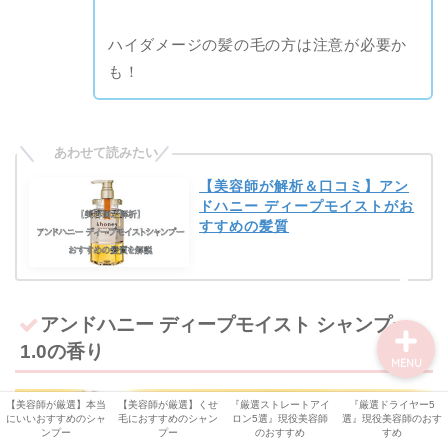
【オッジィ ケラスターゼ
記事】
ハイダメージの髪の毛の方は注意が必要か
も！
美容機器
美容師・美容室情報
【美容師が解析＆口コミ】アン
比較・検証
ドハニー ディープモイストがお
すすめの髪質
シャンプー解析
アンドハニー ディープモイスト シャンプー
1.0の香り
MENU
【美容師が厳選】本当
【美容師が厳選】くせ
『厳選ストレートアイ
『厳選ドライヤー5
にいいおすすめのシャ
毛におすすめのシャン
ロン5選』現役美容師
選』現役美容師のおす
ンプー
プー
のおすすめ
すめ