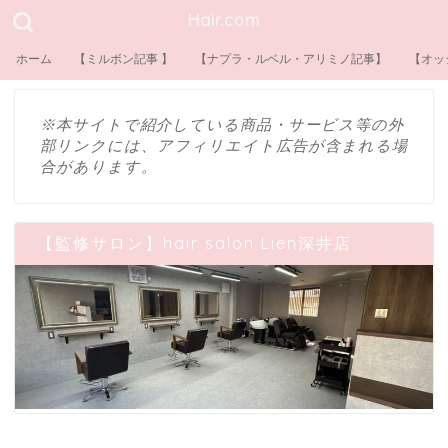
Hair.com
ホーム
【ミルボン記事 】
【ナプラ・ルベル・アリミノ記事】
【オッ
※本サイトで紹介している商品・サービス等の外
部リンクには、アフィリエイト広告が含まれる場
合があります。
【監修サロン】hair salon Lien深井店