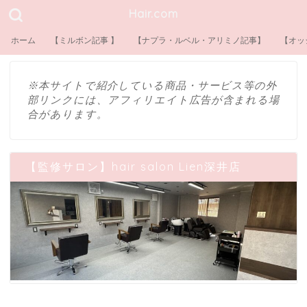
Hair.com
ホーム
【ミルボン記事 】
【ナプラ・ルベル・アリミノ記事】
【オッ
※本サイトで紹介している商品・サービス等の外
部リンクには、アフィリエイト広告が含まれる場
合があります。
【監修サロン】hair salon Lien深井店