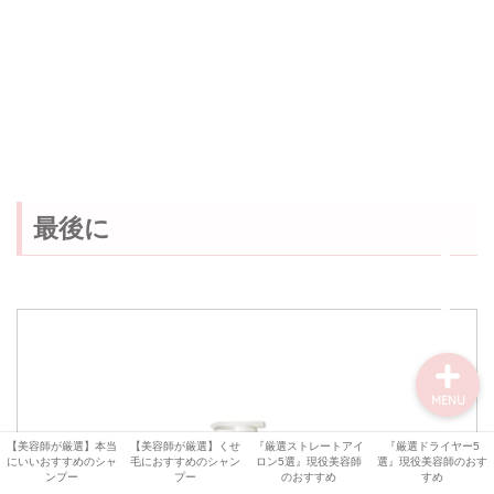
【オッジィ ケラスターゼ
記事】
美容機器
美容師・美容室情報
比較・検証
最後に
シャンプー解析
MENU
【美容師が厳選】本当
【美容師が厳選】くせ
『厳選ストレートアイ
『厳選ドライヤー5
にいいおすすめのシャ
毛におすすめのシャン
ロン5選』現役美容師
選』現役美容師のおす
ンプー
プー
のおすすめ
すめ