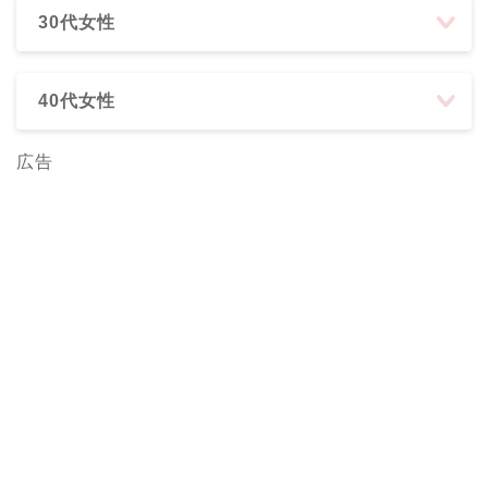
30代女性
40代女性
広告
ホーム
【ミルボン記事 】
【ナプラ・ルベル・アリ
ミノ記事】