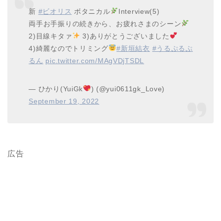
新
#ビオリス
ボタニカル
Interview(5)
両手お手振りの続きから、お疲れさまのシーン
2)目線キタァ
3)ありがとうございました
4)綺麗なのでトリミング
#新垣結衣
#うるぷるぷ
るん
pic.twitter.com/MAgVDjTSDL
— ひかり(YuiGk
) (@yui0611gk_Love)
September 19, 2022
広告