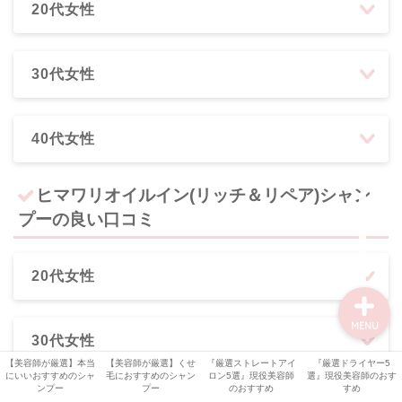
【オッジィ ケラスターゼ
20代女性
記事】
美容機器
30代女性
美容師・美容室情報
40代女性
比較・検証
ヒマワリオイルイン(リッチ＆リペア)シャン
プーの良い口コミ
シャンプー解析
20代女性
MENU
30代女性
【美容師が厳選】本当
【美容師が厳選】くせ
『厳選ストレートアイ
『厳選ドライヤー5
にいいおすすめのシャ
毛におすすめのシャン
ロン5選』現役美容師
選』現役美容師のおす
ンプー
プー
のおすすめ
すめ