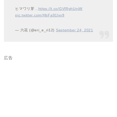
ヒマワリ芽…
https://t.co/GVlRghUnjW
pic.twitter.com/HbFa91lxv9
— 六花 (@eri_e_ri12)
September 24, 2021
広告