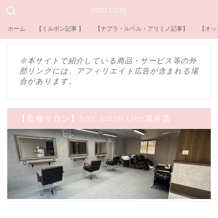
Hair.com
ホーム
【ミルボン記事 】
【ナプラ・ルベル・アリミノ記事】
【オッ
※本サイトで紹介している商品・サービス等の外
部リンクには、アフィリエイト広告が含まれる場
合があります。
【監修サロン】hair salon Lien深井店