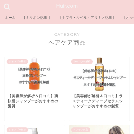
Hair.com
ホーム
【ミルボン記事 】
【ナプラ・ルベル・アリミノ記事】
【オッ
― CATEGORY ―
ヘアケア商品
シャンプー解析
シャンプー解析
【美容師が解析＆口コミ】爽
【美容師が解析＆口コミ】ラ
快柑シャンプーがおすすめの
スティークディープセラムシ
髪質
ャンプーがおすすめの髪質
シャンプー解析
ヘアケア商品